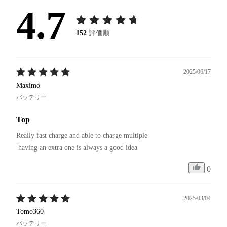
4.7
152
評価順
2025/06/17
Maximo
バッテリー
Top
Really fast charge and able to charge multiple

 having an extra one is always a good idea
0
2025/03/04
Tomo360
バッテリー