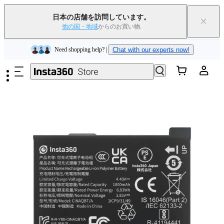
Insta360 Luna Ultra｜
発売中
｜送料無料
日本の店舗を訪問しています。
×
下取りで旧デバイスを出すと、新規購入でキャッシュバックまたはクー
他の国・地域
からのお買い物.
ポンを獲得できます
｜
詳細を見る
メインコンテンツへスキップ
Need shopping help? |
Chat with our experts now!
Insta360 Luna Ultra｜
発売中
｜送料無料