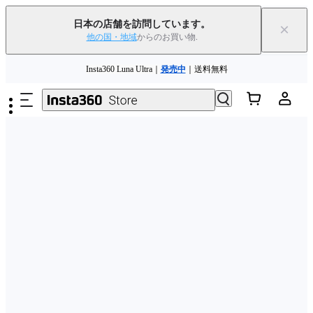
日本の店舗を訪問しています。
×
他の国・地域
からのお買い物.
メインコンテンツへスキップ
Insta360 Luna Ultra｜
発売中
｜送料無料
下取りで旧デバイスを出すと、新規購入でキャッシュバックまたはクー
ポンを獲得できます
｜
詳細を見る
Need shopping help? |
Chat with our experts now!
Insta360 Luna Ultra｜
発売中
｜送料無料