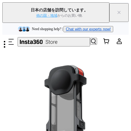
Insta360 Luna Ultra｜
発売中
｜送料無料
日本の店舗を訪問しています。
×
下取りで旧デバイスを出すと、新規購入でキャッシュバックまたはクー
他の国・地域
からのお買い物.
ポンを獲得できます
｜
詳細を見る
メインコンテンツへスキップ
Need shopping help? |
Chat with our experts now!
Insta360 Luna Ultra｜
発売中
｜送料無料