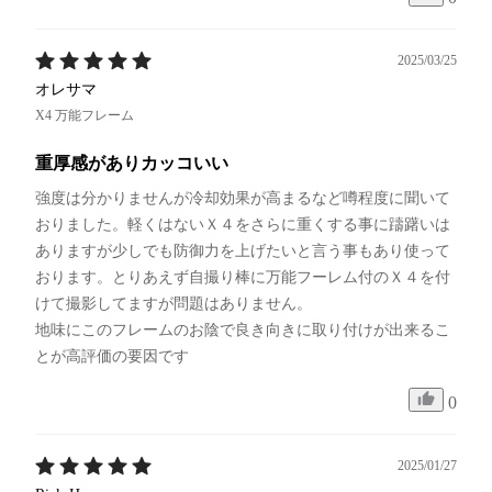
2025/03/25
オレサマ
X4 万能フレーム
重厚感がありカッコいい
強度は分かりませんが冷却効果が高まるなど噂程度に聞いて
おりました。軽くはないＸ４をさらに重くする事に躊躇いは
ありますが少しでも防御力を上げたいと言う事もあり使って
おります。とりあえず自撮り棒に万能フーレム付のＸ４を付
けて撮影してますが問題はありません。

地味にこのフレームのお陰で良き向きに取り付けが出来るこ
とが高評価の要因です
0
2025/01/27