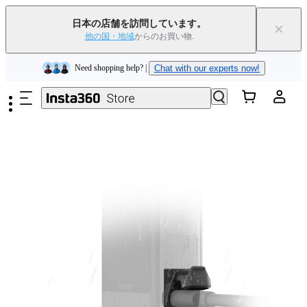
Insta360 Luna Ultra｜
発売中
｜送料無料
日本の店舗を訪問しています。
×
下取りで旧デバイスを出すと、新規購入でキャッシュバックまたはクー
他の国・地域
からのお買い物.
ポンを獲得できます
｜
詳細を見る
メインコンテンツへスキップ
Need shopping help? |
Chat with our experts now!
Insta360 Luna Ultra｜
発売中
｜送料無料