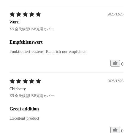
2025/12/25
Wurzi
X5 全天候型USB充電カバー
Empfehlenswert
Funktioniert bestens. Kann ich nur empfehlen.
0
2025/12/23
Chipbetty
X5 全天候型USB充電カバー
Great addition
Excellent product 
0