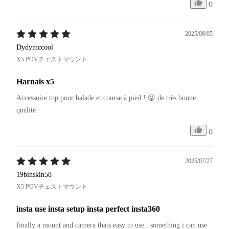
0
2025/08/05
Dydymccool
X5 POVチェストマウント
Harnais x5
Accessoire top pour balade et course à pied ! 😜 de très bonne 
qualité 
0
2025/07/27
19binskin58
X5 POVチェストマウント
insta use insta setup insta perfect insta360
finally a mount and camera thats easy to use . something i can use 