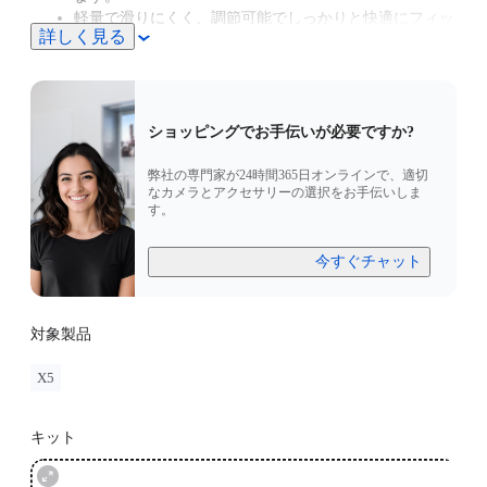
軽量で滑りにくく、調節可能でしっかりと快適にフィッ
詳しく見る
トします。
エアフローとノイズ低減を考慮した設計により、高速走
行時でもクリアな音声を実現します。
ロードサイクリングやオートバイの場合は、より良い撮
影アングルのために
チェストストラップ
を推奨します。
ショッピングでお手伝いが必要ですか?
弊社の専門家が24時間365日オンラインで、適切
なカメラとアクセサリーの選択をお手伝いしま
す。
今すぐチャット
対象製品
X5
キット