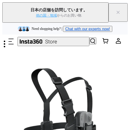
下取りで旧デバイスを出すと、新規購入でキャッシュバックまたはクー
ポンを獲得できます
｜
詳細を見る
日本の店舗を訪問しています。
×
他の国・地域
からのお買い物.
Need shopping help? |
Chat with our experts now!
メインコンテンツへスキップ
Insta360 Luna Ultra｜
発売中
｜送料無料