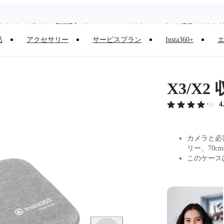
旧デバイスを出すと、新規購入でキャッシュバックまたはクーポンを獲得できます
｜
Need shopping help? |
Chat with our experts now!
品
アクセサリー
サービスプラン
Insta360+
Insta360 Luna Ultra｜
発売中
｜送料無料
X3/X
4
カメラと必
リー、70
このケース