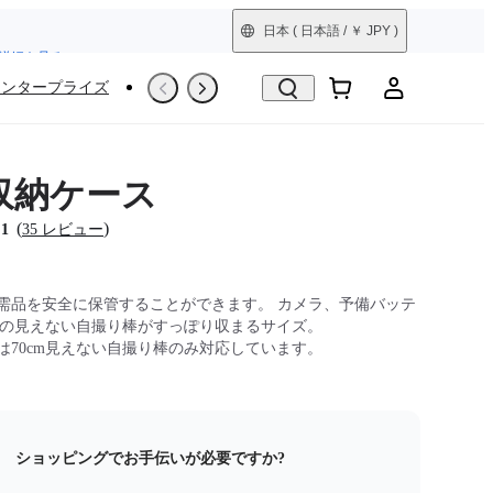
詳細を見る
日本
( 日本語 / ￥ JPY )
エンタープライズ
撮影シーン
Trade-In
整備済製品
2 収納ケース
(
)
.1
35 レビュー
需品を安全に保管することができます。 カメラ、予備バッテ
cmの見えない自撮り棒がすっぽり収まるサイズ。
は70cm見えない自撮り棒のみ対応しています。
ショッピングでお手伝いが必要ですか?