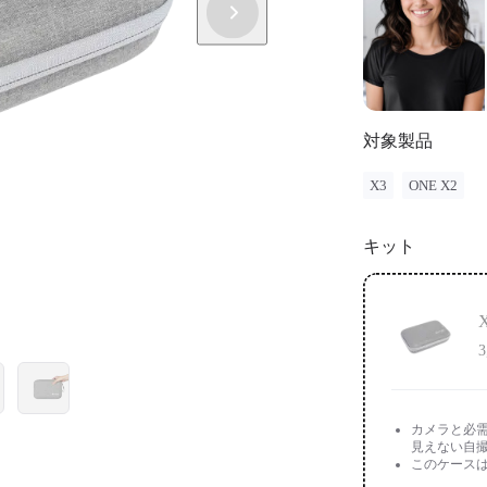
対象製品
X3
ONE X2
キット
3
カメラと必需
見えない自
このケースは