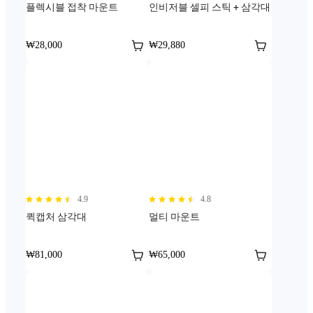
플렉시블 접착 마운트
인비저블 셀피 스틱 + 삼각대
₩28,000
₩29,880
4.9
4.8
퀵캡처 삼각대
멀티 마운트
₩81,000
₩65,000