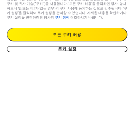
쿠키 및 유사 기술("쿠키")을 사용합니다. '모든 쿠키 허용'을 클릭하면 당사, 당사
파트너 및/또는 제3자(있는 경우)의 쿠키 사용에 동의하는 것으로 간주됩니다. '쿠
키 설정'을 클릭하여 쿠키 설정을 관리할 수 있습니다. 자세한 내용을 확인하거나
쿠키 설정을 변경하려면 당사의
쿠키 정책
참조하시기 바랍니다.
Wave 테이블 마운트
Wave 동글
모든 쿠키 허용
₩78,000
₩47,000 부터
쿠키 설정
Wave Y-케이블 및 전원 어댑
5
터
X4 Air 렌즈 캡
₩94,000
₩10,500 부터