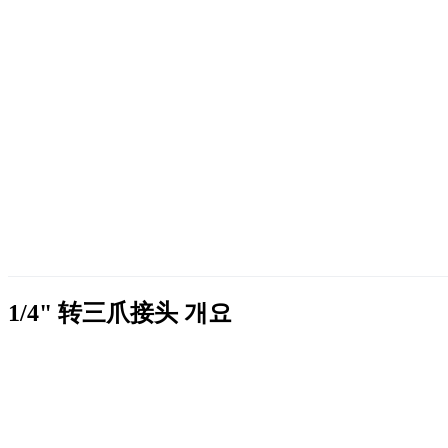
1/4" 转三爪接头
개요