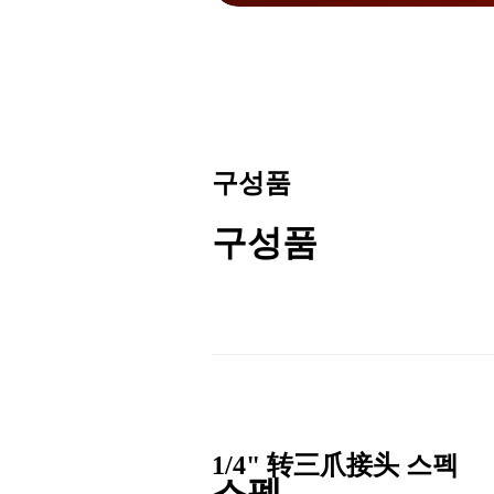
구성품
구성품
1/4" 转三爪接头
스펙
스펙