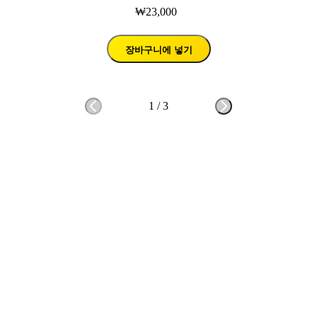
₩23,000
장바구니에 넣기
1
/
3