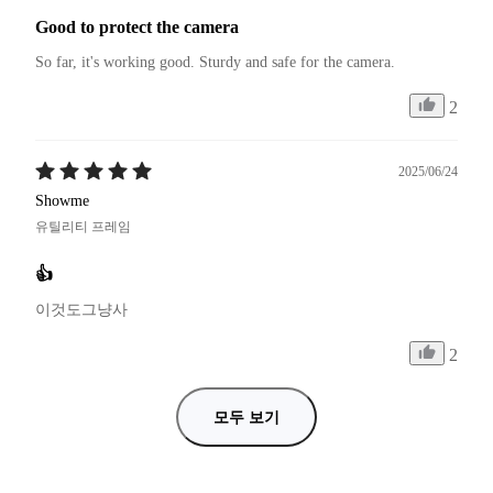
Good to protect the camera
So far, it's working good. Sturdy and safe for the camera.
2
2025/06/24
Showme
유틸리티 프레임
👍
이것도그냥사
2
모두 보기