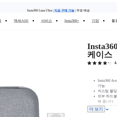
Insta360 Luna Ultra |
지금 구매 가능
| 무료 배송
Insta360 Luna Ultra |
지금 구매 가능
| 무료 배송
품
액세서리
서비스
Insta360+
기업
활
Insta36
케이스
4
Insta360
가능.
커스텀 몰딩
외부 하드쉘
해 줍니다.
패브릭 안감
더 보기