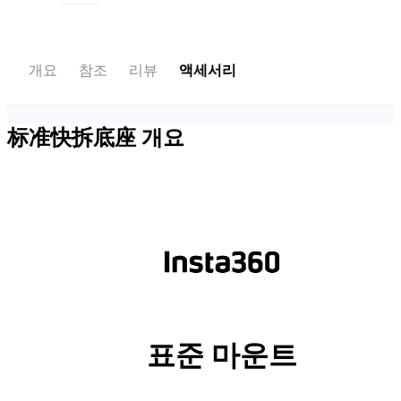
개요
참조
리뷰
액세서리
标准快拆底座
개요
표준 마운트