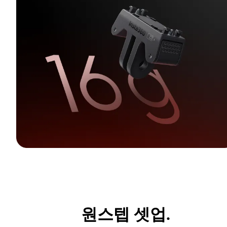
원스텝 셋업.