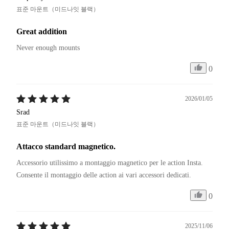
표준 마운트（미드나잇 블랙）
Great addition
Never enough mounts
0
2026/01/05
Srad
표준 마운트（미드나잇 블랙）
Attacco standard magnetico.
Accessorio utilissimo a montaggio magnetico per le action Insta. 

Consente il montaggio delle action ai vari accessori dedicati. 
0
2025/11/06