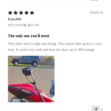
2026/01/20
Kaleo808
액션 인비져블 셀피스틱
The only one you'll need.
This selfie stick is light and strong. The carbon fiber gives it a nice 
look. It works very well and does not show up in 360 footage.
1