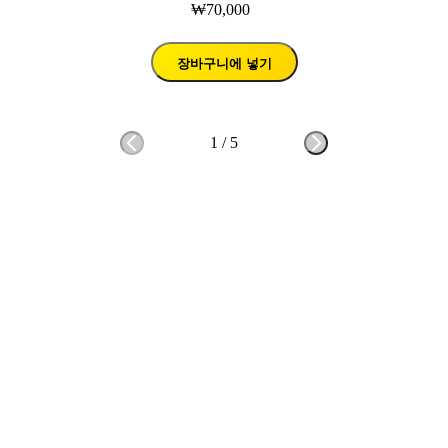
₩70,000
장바구니에 넣기
1
/
5