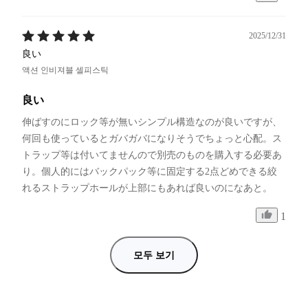
2025/12/31
良い
액션 인비져블 셀피스틱
良い
伸ばすのにロック等が無いシンプル構造なのが良いですが、
何回も使っているとガバガバになりそうでちょっと心配。ス
トラップ等は付いてませんので別売のものを購入する必要あ
り。個人的にはバックパック等に固定する2点どめできる絞
れるストラップホールが上部にもあれば良いのになあと。
1
모두 보기