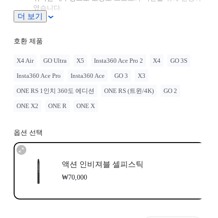
였습니다.
더 보기
최대 1m까지 연장 가능.
호환 제품
X4 Air
GO Ultra
X5
Insta360 Ace Pro 2
X4
GO 3S
Insta360 Ace Pro
Insta360 Ace
GO 3
X3
ONE RS 1인치 360도 에디션
ONE RS (트윈/4K)
GO 2
ONE X2
ONE R
ONE X
옵션 선택
액션 인비져블 셀피스틱
₩70,000