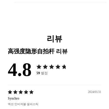
리뷰
高强度隐形自拍杆
리뷰
4.8
59
별점
2024/01/31
Synchro
액션 인비져블 셀피스틱