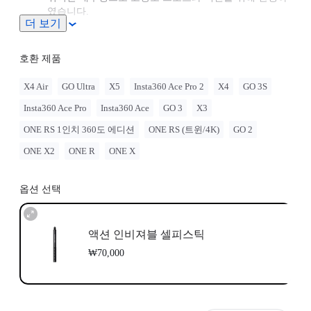
였습니다.
더 보기
최대 1m까지 연장 가능.
호환 제품
X4 Air
GO Ultra
X5
Insta360 Ace Pro 2
X4
GO 3S
Insta360 Ace Pro
Insta360 Ace
GO 3
X3
ONE RS 1인치 360도 에디션
ONE RS (트윈/4K)
GO 2
ONE X2
ONE R
ONE X
옵션 선택
액션 인비져블 셀피스틱
₩70,000