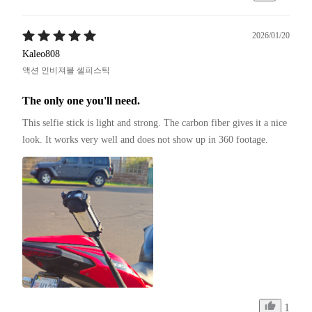
2026/01/20
Kaleo808
액션 인비져블 셀피스틱
The only one you'll need.
This selfie stick is light and strong. The carbon fiber gives it a nice 
look. It works very well and does not show up in 360 footage.
1