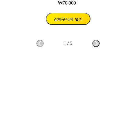
₩70,000
장바구니에 넣기
1
/
5