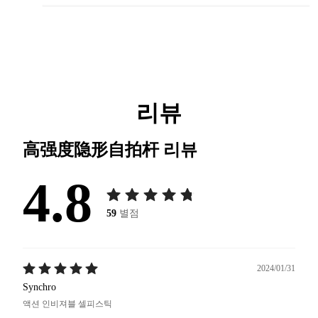
리뷰
高强度隐形自拍杆
리뷰
4.8
59
별점
2024/01/31
Synchro
액션 인비져블 셀피스틱