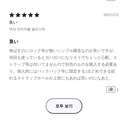
2025/12/31
良い
액션 인비져블 셀피스틱
良い
伸ばすのにロック等が無いシンプル構造なのが良いですが、
何回も使っているとガバガバになりそうでちょっと心配。ス
トラップ等は付いてませんので別売のものを購入する必要あ
り。個人的にはバックパック等に固定する2点どめできる絞
れるストラップホールが上部にもあれば良いのになあと。
1
모두 보기