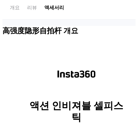
개요
리뷰
액세서리
高强度隐形自拍杆
개요
액션 인비져블 셀피스
틱