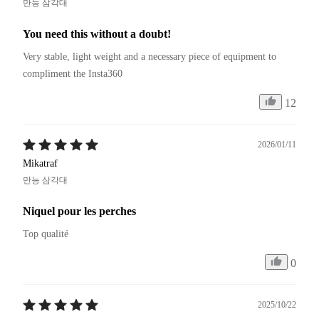
만능 삼각대
You need this without a doubt!
Very stable, light weight and a necessary piece of equipment to 
compliment the Insta360
12
2026/01/11
Mikatraf
만능 삼각대
Niquel pour les perches
Top qualité 
0
2025/10/22