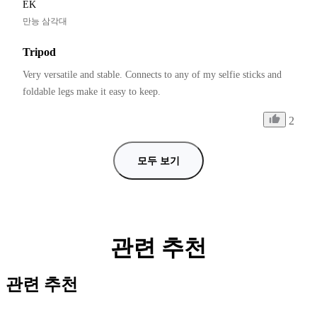
EK
만능 삼각대
Tripod
Very versatile and stable. Connects to any of my selfie sticks and 
foldable legs make it easy to keep.
2
모두 보기
관련 추천
관련 추천