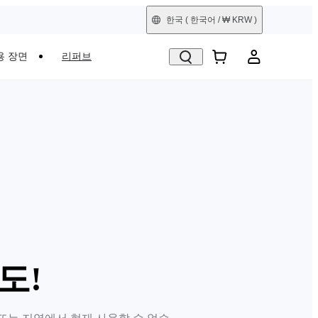
한국
( 한국어 / ₩ KRW )
용 장면
리퍼브
도!