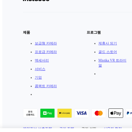
제품
프로그램
보급형 카메라
제휴사 되기
프로급 카메라
골드 스토어
액세서리
Mistika VR 트라이
얼
서비스
기업
콤팩트 카메라
개인정보 보호정책
·
쿠키 정책
·
쿠키 설정
·
사용자 협정