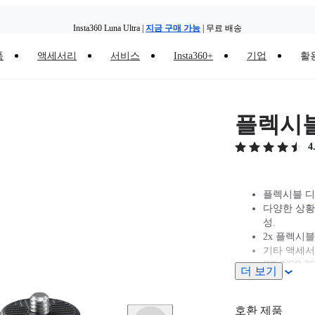
Insta360 Luna Ultra |
지금 구매 가능
| 무료 배송
품
액세서리
서비스
Insta360+
기업
활
Insta360 Luna Ultra |
지금 구매 가능
| 무료 배송
플렉시블
4
플렉시블 디
다양한 상황
성.
2x 플렉시블
기타 액세서
GO 3/GO 
더 보기
다.
GO Ultra와
합니다.
호환 제품