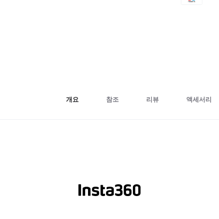
개요
참조
리뷰
액세서리