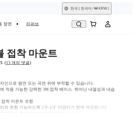
한국
( 한국어 / ₩ KRW )
용 장면
리퍼브
 접착 마운트
(
)
.5
13 개의 댓글
자인으로 평면 또는 곡면 위에 부착할 수 있습니다.
에 적용 가능한 강력한 3M 접착 베이스. 뛰어난 내열성과 내습
 접착 마운트 포함.
리와 호환 가능하도록 2구-1/4" 어댑터가 함께 제공됩니다.
3S은 반드시
퀵 릴리즈 마운트
와 함께 장착하여 사용해야 합니
 호환되며, GO Ultra 퀵
릴리즈 마운트
또는
액션 마운트
가 필요