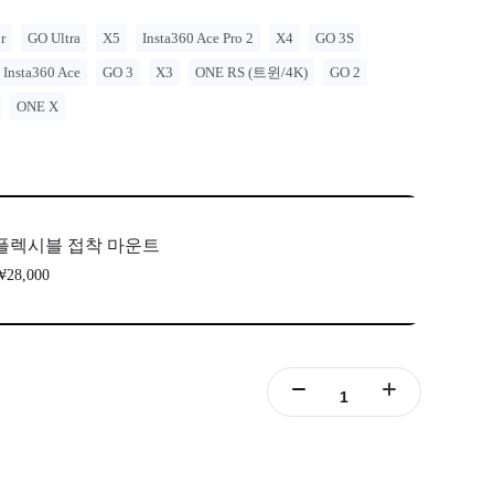
0은 법률 자문을 제공하지 않습니다. 모터사이클 라이더는 도로 이
 안내를 위해 전문가와 상담해야 합니다. Insta360 제품을 사용
r
GO Ultra
X5
Insta360 Ace Pro 2
X4
GO 3S
 현지 법률 및 규정을 준수하세요. Insta360은 부적절한 제품
Insta360 Ace
GO 3
X3
ONE RS (트윈/4K)
GO 2
해 발생할 수 있는 법적 문제에 대해 책임을 지지 않습니다.
ONE X
플렉시블 접착 마운트
28,000