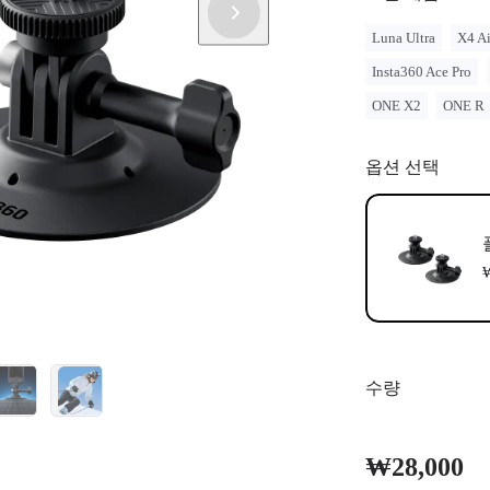
Insta36
용 및 교통법
Luna Ultra
X4 Ai
할 때는 항상
Insta360 Ace Pro
사용으로 인
ONE X2
ONE R
옵션 선택
₩
수량
₩28,000