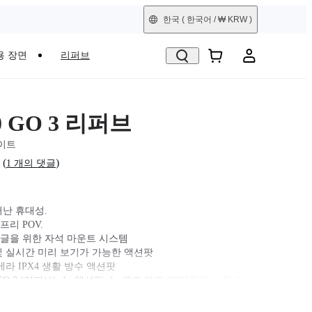
한국
( 한국어 / ₩ KRW )
용 장면
리퍼브
60 GO 3 리퍼브
이트
(
)
1 개의 댓글
어난 휴대성.
리 POV.
글을 위한 자석 마운트 시스템
및 실시간 미리 보기가 가능한 액션팟
메라 IPX4 생활 방수 액션팟
GO 3 (리퍼브), 1x 액션팟, 1x 렌즈 가드 (카메라에 사전 장착
석 펜던트, 1x 피벗 스탠드, 1x 간편 클립.
심박 조율기를 사용하실 경우 자성의 영향을 받을 수 있으므로