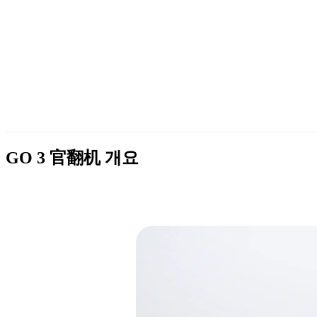
GO 3 官翻机
개요