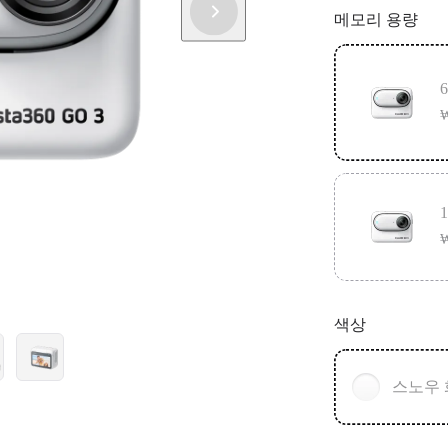
GO 3를 
메모리 용량
₩
₩
색상
스노우