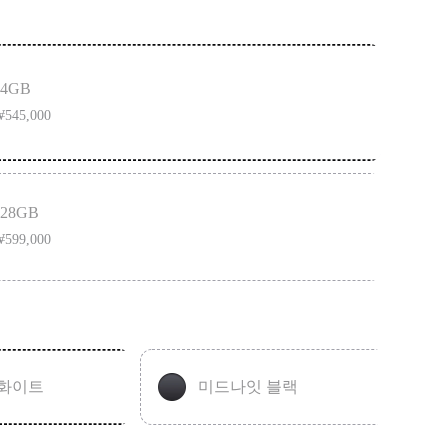
가슴 부위에 장착하거나 자석 펜던트를 사용하시지 마세요.
64GB
545,000
128GB
599,000
 화이트
미드나잇 블랙