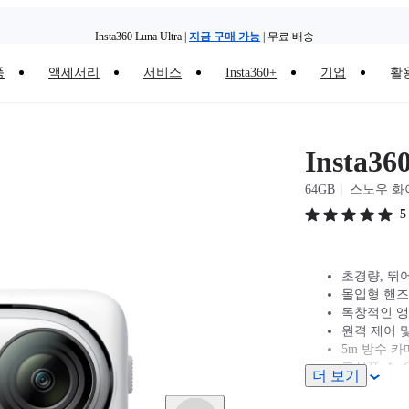
Insta360 Luna Ultra |
지금 구매 가능
| 무료 배송
품
액세서리
서비스
Insta360+
기업
활
Insta360 Luna Ultra |
지금 구매 가능
| 무료 배송
Insta3
64GB
스노우 화
5
초경량, 뛰
몰입형 핸즈프
독창적인 앵
원격 제어 
5m 방수 카
구성품: 1x 
더 보기
됨), 1x 자
주의사항: 