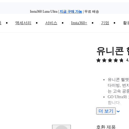
Insta360 Luna Ultra |
지금 구매 가능
| 무료 배송
품
액세서리
서비스
Insta360+
기업
활
Insta360 Luna Ultra |
지금 구매 가능
| 무료 배송
유니콘 
4
유니콘 헬멧
다이빙, 번
는 고속 공
GO Ultr
합니다.
더 보기
호환 제품