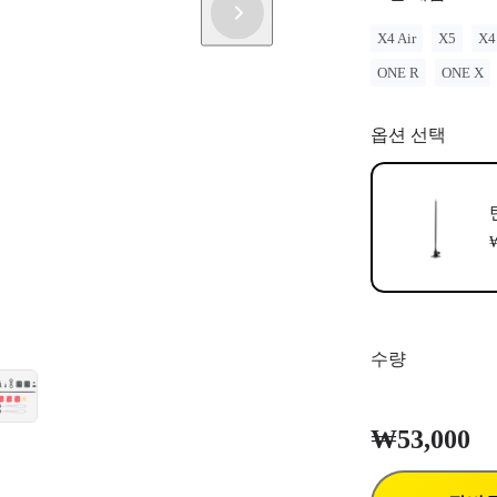
X4 Air
X5
X4
ONE R
ONE X
옵션 선택
₩
수량
₩53,000