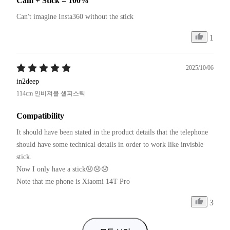
Cam + Stick = 100%
Can't imagine Insta360 without the stick
1
2025/10/06
in2deep
114cm 인비져블 셀피스틱
Compatibility
It should have been stated in the product details that the telephone 
should have some technical details in order to work like invisble 
stick.

Now I only have a stick😞😞😞

Note that me phone is Xiaomi 14T Pro
3