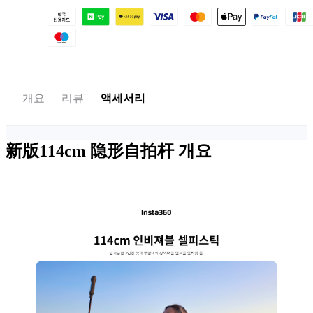
개요
리뷰
액세서리
新版114cm 隐形自拍杆
개요