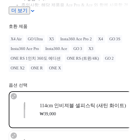
주의사항: 해당 제품을 Ace Pro & Ace 와 함께 사용할 경
더 보기
우,
퀵 릴리즈 마운트
또는
3-프롱 to 1/4" 어댑터
를 별도
로 구입해야 합니다.
GO Ultra와 이 액세서리를 함께 사용하려면,
GO Ultra 퀵
호환 제품
릴리즈 마운트
를 별도로 구매하셔야 합니다.
최적의 안정화를 위하여 ONE RS 1인치 360도 에디션 사
X4 Air
GO Ultra
X5
Insta360 Ace Pro 2
X4
GO 3S
용 시에는 셀카봉을 두 섹션만(~70cm) 확장하십시오. 더
Insta360 Ace Pro
Insta360 Ace
GO 3
X3
길게 연장하여 사용 시 더욱 신중하게 카메라의 안정성을
확보해주십시오. 고속환경 또는 액션 촬영 시에는 긴 셀
ONE RS 1인치 360도 에디션
ONE RS (트윈/4K)
GO 2
카봉을 절대 사용하지 마십시오.
ONE X2
ONE R
ONE X
옵션 선택
114cm 인비져블 셀피스틱 (새틴 화이트)
₩39,000