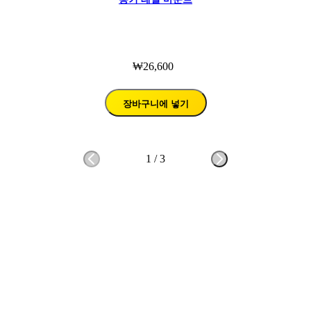
₩26,600
장바구니에 넣기
1
/
3