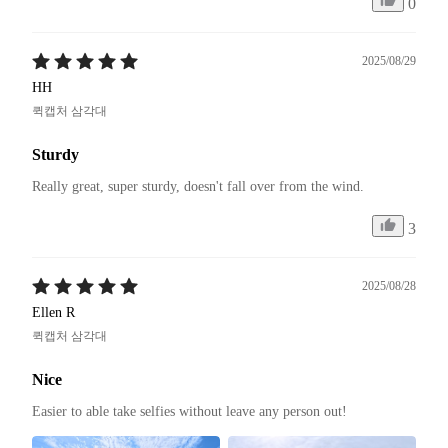
0
2025/08/29
HH
퀵캡처 삼각대
Sturdy
Really great, super sturdy, doesn't fall over from the wind.
3
2025/08/28
Ellen R
퀵캡처 삼각대
Nice
Easier to able take selfies without leave any person out! 