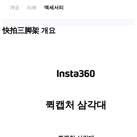
개요
리뷰
액세서리
快拍三脚架
개요
퀵캡처 삼각대