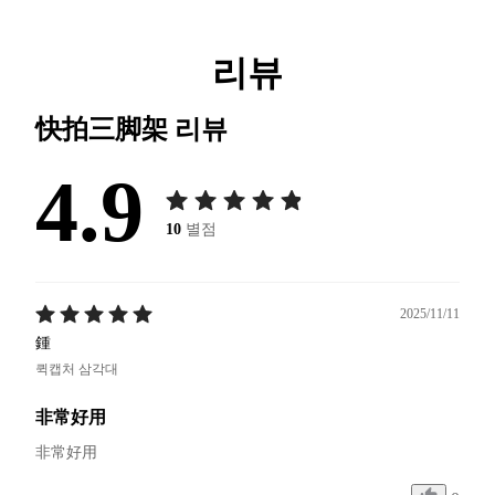
리뷰
快拍三脚架
리뷰
4.9
10
별점
2025/11/11
鍾
퀵캡처 삼각대
非常好用
非常好用