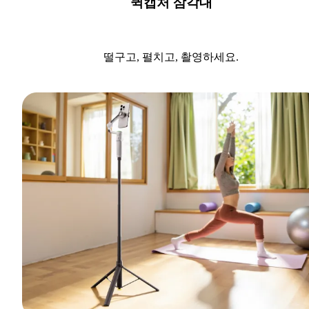
퀵캡처 삼각대
떨구고, 펼치고, 촬영하세요.