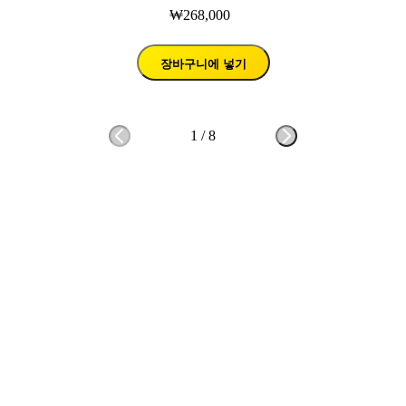
₩268,000
장바구니에 넣기
1
/
8