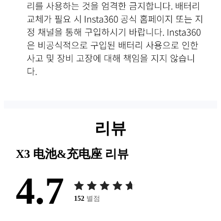
리뷰
X3 电池&充电座
리뷰
4.7
152
별점