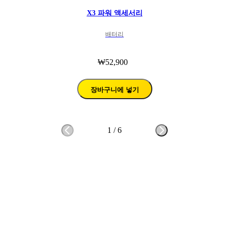
X3 파워 액세서리
배터리
₩52,900
장바구니에 넣기
1
/
6