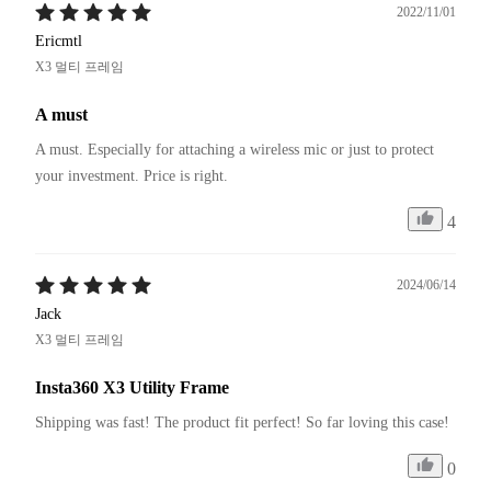
2022/11/01
Ericmtl
X3 멀티 프레임
A must
A must. Especially for attaching a wireless mic or just to protect 
your investment. Price is right. 
4
2024/06/14
Jack
X3 멀티 프레임
Insta360 X3 Utility Frame
Shipping was fast! The product fit perfect! So far loving this case!
0