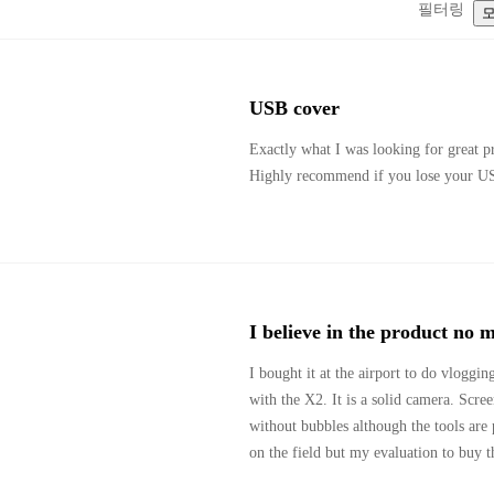
필터링
USB cover
Exactly what I was looking for great pro
Highly recommend if you lose your US
I believe in the product no 
I bought it at the airport to do vloggi
with the X2. It is a solid camera. Screen 
without bubbles although the tools are 
on the field but my evaluation to buy th
solid design compared to the gimbal cam