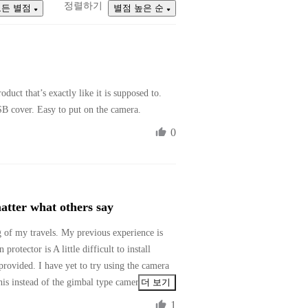
정렬하기
모든 별점
별점 높은 순
duct that’s exactly like it is supposed to. 
B cover. Easy to put on the camera.
0
matter what others say
ng of my travels. My previous experience is 
protector is A little difficult to install 
provided. I have yet to try using the camera 
is instead of the gimbal type camera is it’s 
더 보기
era and it is weather proof so I can still 
1