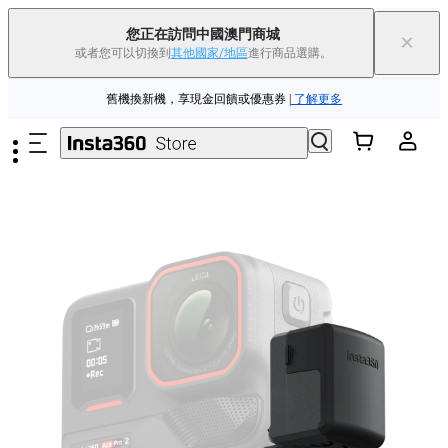
夏季優惠 | 精選商品低至
85
折 |
立即選購
您正在訪問中國澳門商城
×
或者您可以切換到
其他國家/地區
進行商品選購。
Insta360 Luna Ultra |
現已上市
| 免運費
跳至主要內容
舊機換新機，享現金回饋或優惠券
|
了解更多
夏季優惠 | 精選商品低至
85
折 |
立即選購