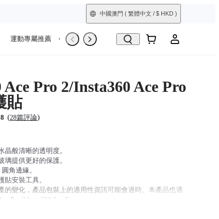
中國澳門
( 繁體中文 / $ HKD )
運動專屬推薦
Trade-In
翻新機
 Ace Pro 2/Insta360 Ace Pro
護貼
(
)
.8
28篇評論
水晶般清晰的透明度。
玻璃提供更好的保護。
D 圓角邊緣。
護貼安裝工具。
產的變化，產品包裝上的適用性資訊可能會過時。本產品也適
Ace Pro 2/Insta360 Ace Pro。