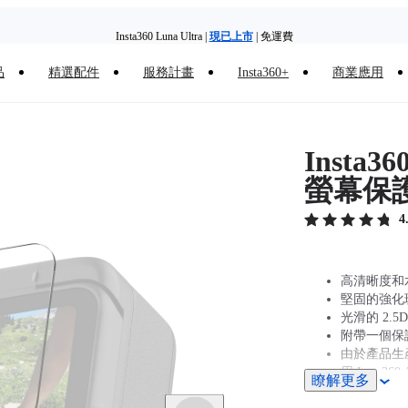
Insta360 Luna Ultra |
現已上市
| 免運費
品
精選配件
服務計畫
Insta360+
商業應用
舊機換新機，享現金回饋或優惠券
|
了解更多
Insta360
螢幕保
4
高清晰度和
堅固的強化
光滑的 2.5
附帶一個保
由於產品生
用 Insta360 
瞭解更多