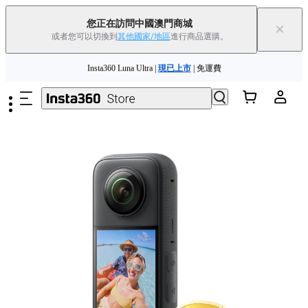
您正在訪問中國澳門商城
×
或者您可以切換到
其他國家/地區
進行商品選購。
夏季優惠 | 精選商品低至
85
折 |
立即選購
跳至主要內容
Insta360 Luna Ultra |
現已上市
| 免運費
舊機換新機，享現金回饋或優惠券
|
了解更多
夏季優惠 | 精選商品低至
85
折 |
立即選購