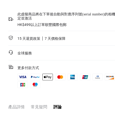
了解詳情
此服務適用於Insta360 ONE RS 1英吋全景套裝（不包括升級套裝）。
Insta360 Care 服務條款
。
此服務僅適用於您已經成功購買了Insta360產品，並且產品未激活或者
此虛擬商品將在下單後自動與對應序列號(serial number)的相
激活時間不超過15日。服務購買完成以後，服務協議將會發送到您的指
定並激活
定電郵地址，請您注意查收。
非Insta360正式發布的產品、合作項目或聯名產品不包括在內。
HK$499以上訂單順豐國際包郵
了解詳情
15 天退貨政策
7 天價格保障
全球服務
更多付款方式
產品詳情
常見疑問
評論