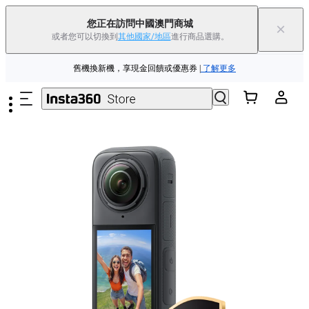
夏季優惠 | 精選商品低至
85
折 |
立即選購
您正在訪問中國澳門商城
×
或者您可以切換到
其他國家/地區
進行商品選購。
Insta360 Luna Ultra |
現已上市
| 免運費
跳至主要內容
舊機換新機，享現金回饋或優惠券
|
了解更多
夏季優惠 | 精選商品低至
85
折 |
立即選購