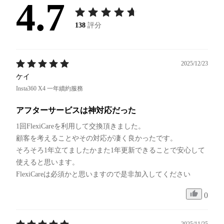
4.7
138
評分
2025/12/23
ケイ
Insta360 X4 一年續約服務
アフターサービスは神対応だった
1回FlexiCareを利用して交換頂きました。

顧客を考えることやその対応が凄く良かったです。

そろそろ1年立てましたかまた1年更新できることで安心して
使えると思います。

FlexiCareは必須かと思いますので是非加入してください
0