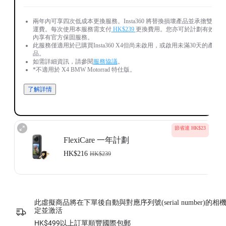
兩年內可享四次低成本更換服務。Insta360 將替換損壞產品並承擔雙向
運費。每次使用本服務需支付
HK$239
更換費用。您亦可於計劃有效期
內享有官方保固服務。
此服務僅適用於已購買Insta360 X4但尚未啟用，或啟用未滿30天的產
品。
如需詳細資訊，請參閱
服務協議
。
*不適用於 X4 BMW Motorrad 特仕版。
了解詳情
節省達 HK$23
FlexiCare 一年計劃
HK$216
HK$239
FlexiCare - 一年續約服務 請選擇此版本
Insta360 FlexiCare 一年內提供兩次更換服務。 Insta360 將更換損壞的產
品並承擔雙向運費。 用戶每次使用該服務需支付
HK$239
的小額更換費
此虛擬商品將在下單後自動與對應序列號(serial number)的相
用。
定並激活
只有當您購買了 Insta360 產品但尚未啟用或啟用時間不到 30 天時，才
可使用此服務。
HK$499以上訂單順豐國際包郵