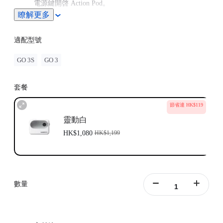
電源鍵開啓 Action Pod。
配對：將 GO 3 單機放入 Action Pod 中。 當 Action Pod
瞭解更多
顯示 GO 3 單機的即時預覽時，裝置已成功配對。
更新：如果螢幕上出現「韌體不適配」，請按照說明更新
適配型號
韌體。 更新後配對將正常進行。
GO 3S
GO 3
套餐
節省達 HK$119
靈動白
HK$1,080
HK$1,199
數量