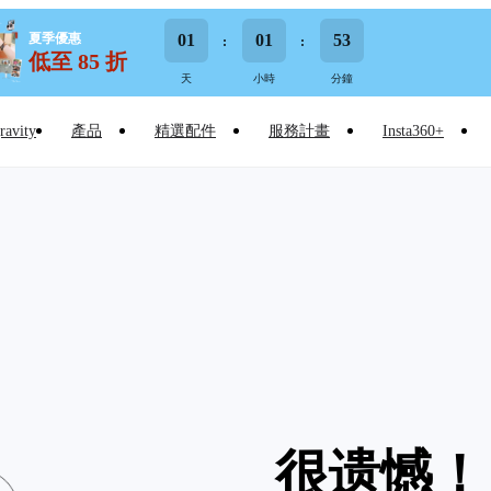
夏季優惠
01
01
53
低至 85 折
天
小時
分鐘
ravity
產品
精選配件
服務計畫
Insta360+
很遗憾！