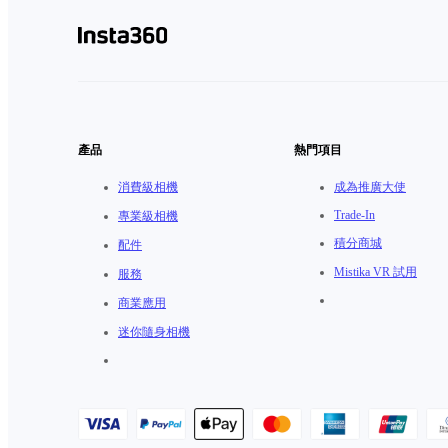
產品
熱門項目
消費級相機
成為推廣大使
Trade-In
專業級相機
積分商城
配件
Mistika VR 試用
服務
商業應用
迷你隨身相機