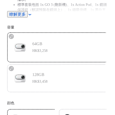
標準套裝包括 1x GO 3 (翻新機)、1x Action Pod、1x 鏡頭
保護鏡（默認預裝在鏡頭上）、1x 磁吸掛繩、1x 萬向支
瞭解更多
架和 1x 簡易夾。
注意：如果您有心臟起搏器，請不要將 GO 3 戴在胸前，
或使用磁吸掛繩，因為它具有磁性。
容量
64GB
HK$3,258
128GB
HK$3,458
顔色