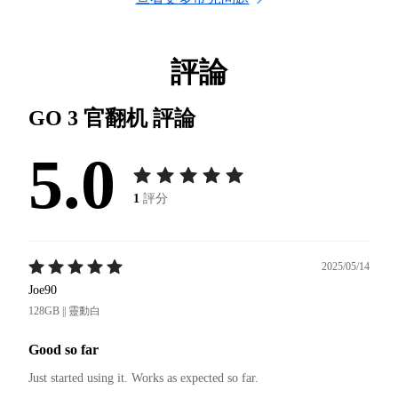
評論
GO 3 官翻机
評論
5.0
1
評分
2025/05/14
Joe90
128GB || 靈動白
Good so far
Just started using it. Works as expected so far.