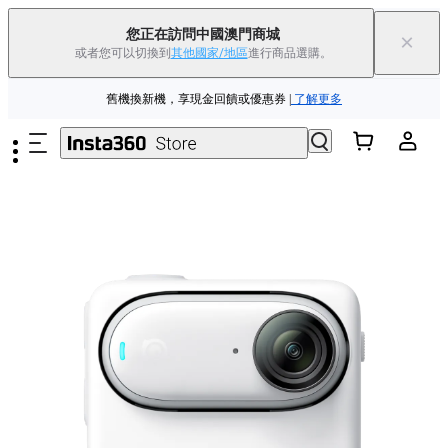
夏季優惠 | 精選商品低至
85
折 |
立即選購
您正在訪問中國澳門商城
×
或者您可以切換到
其他國家/地區
進行商品選購。
Insta360 Luna Ultra |
現已上市
| 免運費
跳至主要內容
舊機換新機，享現金回饋或優惠券
|
了解更多
夏季優惠 | 精選商品低至
85
折 |
立即選購