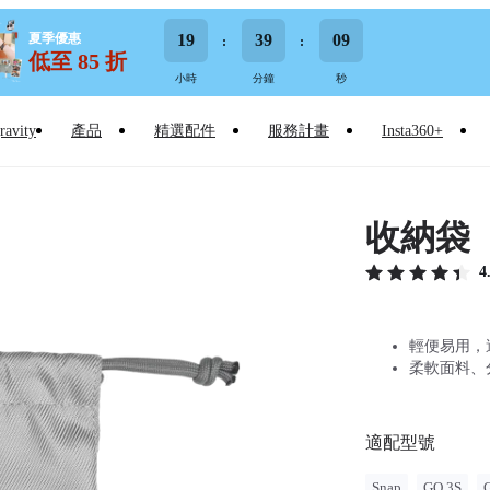
夏季優惠
19
39
08
低至 85 折
小時
分鐘
秒
ravity
產品
精選配件
服務計畫
Insta360+
收納袋
4
輕便易用，適
柔軟面料、
適配型號
Snap
GO 3S