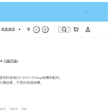
商業應用
運動專屬推薦
Trade-In
翻新機
(
)
.4
5篇評論
用於收納GO 3/GO 3S/Snap相機和配件。
分層結構，可更好保護相機。
GO 3
GO 2
GO