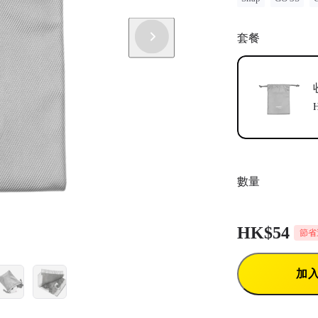
套餐
數量
HK$54
節省達
加