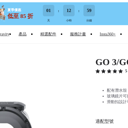
夏季優惠
01
12
59
低至 85 折
天
小時
分鐘
ravity
產品
精選配件
服務計畫
Insta360+
GO 3/
5
配有潛水殼，
玻璃鏡片可
滑動扣設計
適配型號