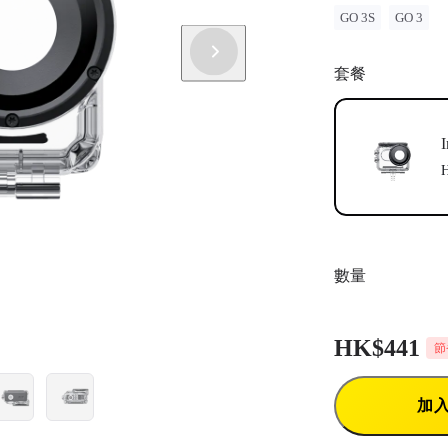
GO 3S
GO 3
套餐
數量
HK$441
節
加