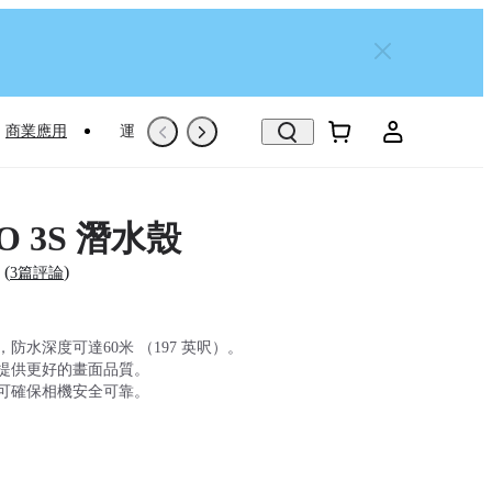
商業應用
運動專屬推薦
Trade-In
翻新機
GO 3S 潛水殼
(
)
3篇評論
防水深度可達60米 （197 英呎）。
提供更好的畫面品質。
可確保相機安全可靠。