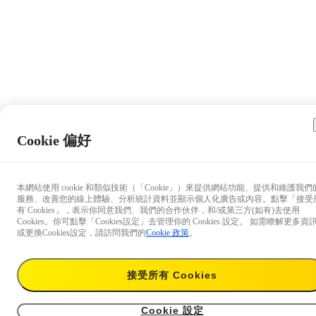
Cookie 偏好
本網站使用 cookie 和類似技術（「Cookie」）來提供網站功能、提供和維護我們
服務、改善您的線上體驗、分析統計資料並顯示個人化廣告或內容。點擊「接受
有 Cookies」，表示你同意我們、我們的合作伙伴，和/或第三方(如有)去使用
Cookies。你可點擊「Cookies設定」去管理你的 Cookies 設定。 如需瞭解更多資
或更換Cookies設定，請訪問我們的
Cookie 政策
。
HK$79
交付給：
中
8月 10 日前發貨，預計 8月 10–12 日送達。
接受所有 Cookies
加入購物車
Cookie 設定