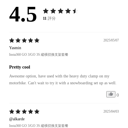
4.5
11
評分
2025/05/07
Yasmin
Insta360 GO 3/GO 3S 縱橫切換支架套餐
Pretty cool
Awesome option, have used with the heavy duty clamp on my 
motorbike. Can't wait to try it with a snowboarding set up as well. 
0
2025/04/03
@alkarde
Insta360 GO 3/GO 3S 縱橫切換支架套餐