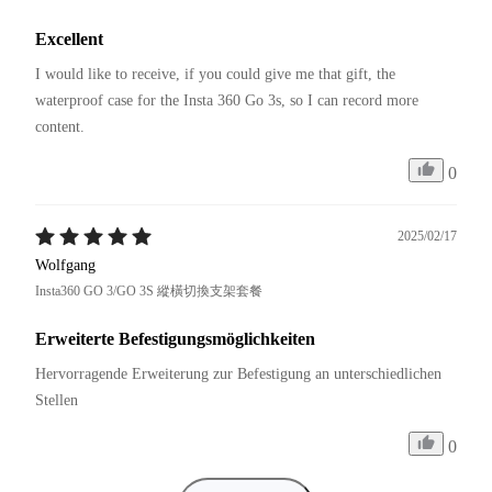
Excellent
I would like to receive, if you could give me that gift, the 
waterproof case for the Insta 360 Go 3s, so I can record more 
content.
0
2025/02/17
Wolfgang
Insta360 GO 3/GO 3S 縱橫切換支架套餐
Erweiterte Befestigungsmöglichkeiten
Hervorragende Erweiterung zur Befestigung an unterschiedlichen 
Stellen
0