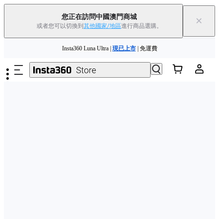
您正在訪問中國澳門商城
×
或者您可以切換到
其他國家/地區
進行商品選購。
夏季優惠 | 精選商品低至
85
折 |
立即選購
跳至主要內容
Insta360 Luna Ultra |
現已上市
| 免運費
舊機換新機，享現金回饋或優惠券
|
了解更多
夏季優惠 | 精選商品低至
85
折 |
立即選購