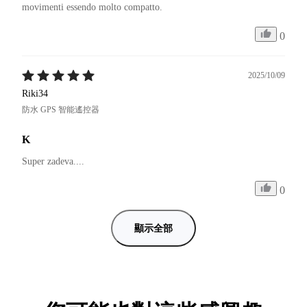
movimenti essendo molto compatto. 
0
2025/10/09
Riki34
防水 GPS 智能遙控器
K
Super zadeva....
0
顯示全部