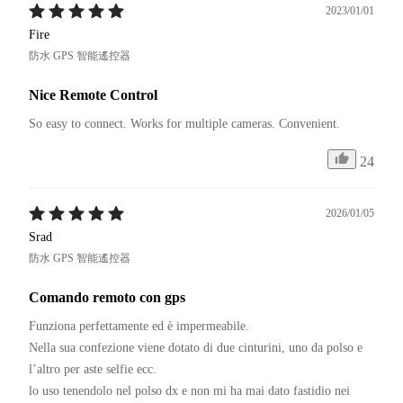
2023/01/01
Fire
防水 GPS 智能遙控器
Nice Remote Control
So easy to connect. Works for multiple cameras. Convenient.
24
2026/01/05
Srad
防水 GPS 智能遙控器
Comando remoto con gps
Funziona perfettamente ed è impermeabile. 

Nella sua confezione viene dotato di due cinturini, uno da polso e 
l’altro per aste selfie ecc. 

lo uso tenendolo nel polso dx e non mi ha mai dato fastidio nei 