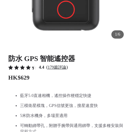
1/6
防水 GPS 智能遙控器
(
)
4.4
179篇評論
HK$629
藍牙5.0直連相機，遙控操作梗穩定快捷
三模衛星模塊，GPS信號更強，搜星速度快
5米防水機身，多場景適用
可轉動綁帶孔，附贈手腕帶與通用綁帶，支援多種安裝與
穿戴方式