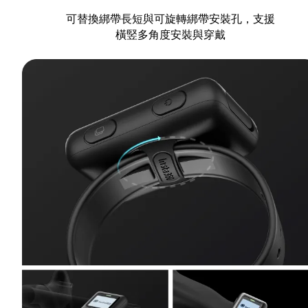
可替換綁帶長短與可旋轉綁帶安裝孔，支援
橫竪多角度安裝與穿戴