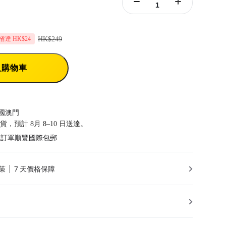
HK$249
省達 HK$24
入購物車
國澳門
發貨，預計 8月 8–10 日送達。
以上訂單順豐國際包郵
策
7 天價格保障