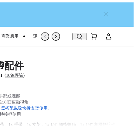
商業應用
運動專屬推薦
Trade-In
翻新機
帶配件
(
)
.1
16篇評論
手部或腕部
全方面運動視角
， 需搭配磁吸快拆支架使用。
配轉接框使用
帶、1x 手帶、1x 支架，1x 1/4" 拇指螺絲，1x 1/4" 相機轉接件