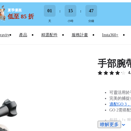
夏季優惠
01
15
47
低至 85 折
天
小時
分鐘
ravity
產品
精選配件
服務計畫
Insta360+
手部腕
4
可靈活用於
完美的捕捉
適配GO 3
GO 2需搭
包括：1x 腕
瞭解更多