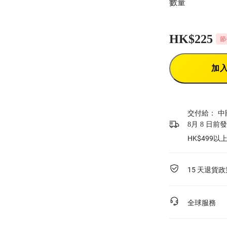
數量
HK$225
節
加
交付給：
中
8月 8 日前
HK$499
15 天退貨政
全球服務