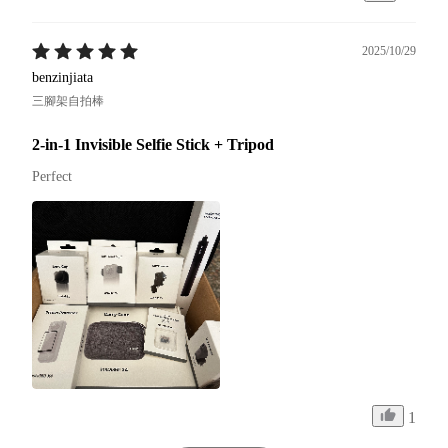
2025/10/29
benzinjiata
三腳架自拍棒
2-in-1 Invisible Selfie Stick + Tripod
Perfect
1