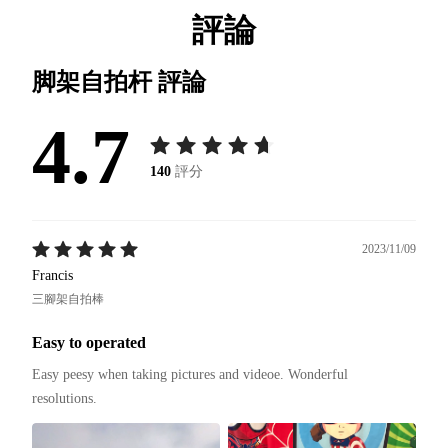
評論
脚架自拍杆
評論
4.7
140
評分
2023/11/09
Francis
三腳架自拍棒
Easy to operated
Easy peesy when taking pictures and videoe. Wonderful 
resolutions. 