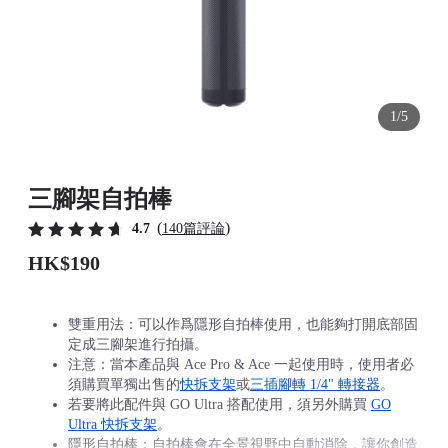
1/5
三腳架自拍棒
(
)
4.7
140篇評論
HK$190
雙重用法：可以作爲隱形自拍棒使用，也能夠打開底部固
定成三腳架進行拍攝。
注意：當本產品與 Ace Pro & Ace 一起使用時，使用者必
須購買單獨出售的
快拆支架
或
三插腳轉 1/4" 轉接器
。
若要將此配件與 GO Ultra 搭配使用，須另外購買
GO
Ultra 快拆支架
。
隱形自拍棒：自拍棒會在全景視野中自動消除，讓你創造