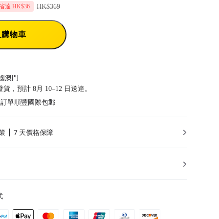
HK$369
省達 HK$36
入購物車
國澳門
前發貨，預計 8月 10–12 日送達。
以上訂單順豐國際包郵
策
7 天價格保障
式