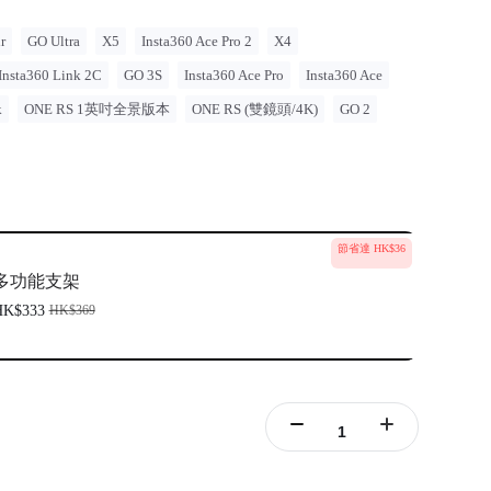
r
GO Ultra
X5
Insta360 Ace Pro 2
X4
Insta360 Link 2C
GO 3S
Insta360 Ace Pro
Insta360 Ace
k
ONE RS 1英吋全景版本
ONE RS (雙鏡頭/4K)
GO 2
節省達 HK$36
多功能支架
HK$333
HK$369