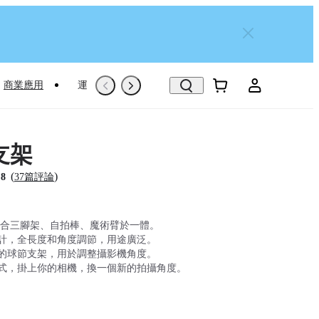
商業應用
運動專屬推薦
Trade-In
翻新機
支架
(
)
.8
37篇評論
結合三腳架、自拍棒、魔術臂於一體。
計，全長度和角度調節，用途廣泛。
的球節支架，用於調整攝影機角度。
式，掛上你的相機，換一個新的拍攝角度。