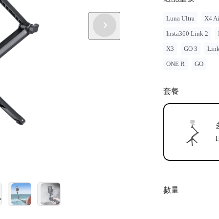
Luna Ultra
X4 Ai
Insta360 Link 2
X3
GO 3
Lin
ONE R
GO
套餐
數量