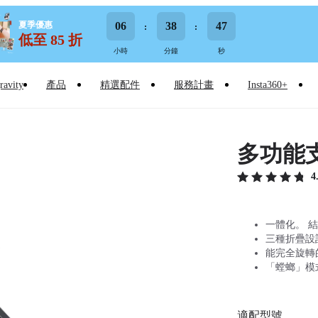
夏季優惠
06
38
46
低至 85 折
小時
分鐘
秒
ravity
產品
精選配件
服務計畫
Insta360+
多功能
4
一體化。 
三種折疊設
能完全旋轉
「螳螂」模
適配型號