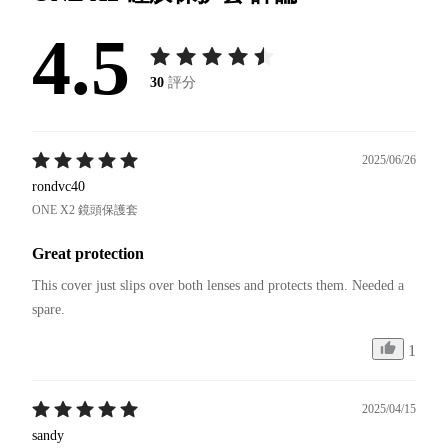
4.5
30
評分
2025/06/26
rondvc40
ONE X2 鏡頭保護套
Great protection
This cover just slips over both lenses and protects them. Needed a 
spare. 
1
2025/04/15
sandy