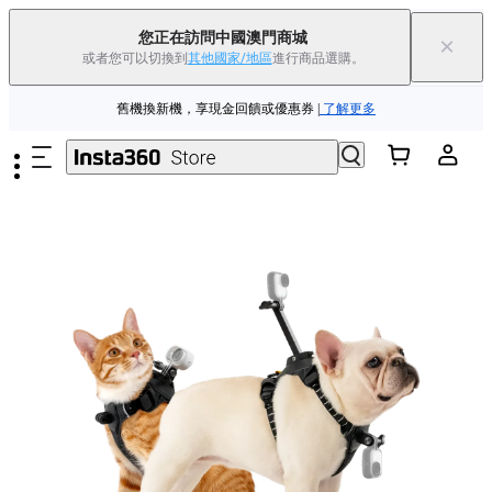
Insta360 Luna Ultra |
現已上市
| 免運費
您正在訪問中國澳門商城
×
或者您可以切換到
其他國家/地區
進行商品選購。
舊機換新機，享現金回饋或優惠券
|
了解更多
跳至主要內容
夏季優惠 | 精選商品低至
85
折 |
立即選購