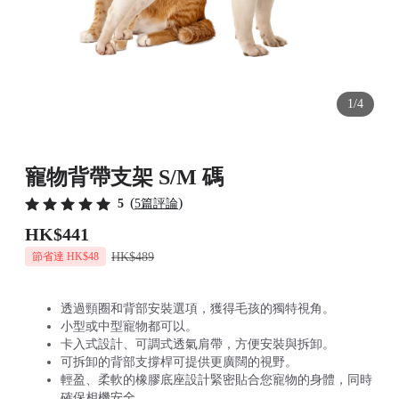
1/4
寵物背帶支架 S/M 碼
(
)
5
5篇評論
HK$441
HK$489
節省達 HK$48
透過頸圈和背部安裝選項，獲得毛孩的獨特視角。
小型或中型寵物都可以。
卡入式設計、可調式透氣肩帶，方便安裝與拆卸。
可拆卸的背部支撐桿可提供更廣闊的視野。
輕盈、柔軟的橡膠底座設計緊密貼合您寵物的身體，同時
確保相機安全。