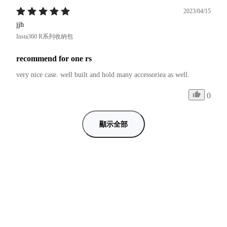
2023/04/15
jjh
Insta360 R系列收納包
recommend for one rs
very nice case. well built and hold many accessoriea as well.
0
顯示全部