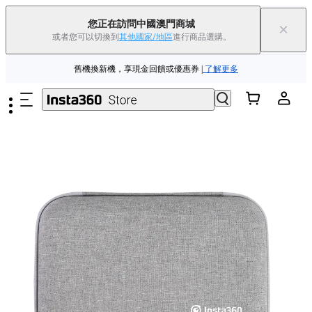
夏季優惠 | 精選商品低至
85
折 |
立即選購
您正在訪問中國澳門商城
×
或者您可以切換到
其他國家/地區
進行商品選購。
Insta360 Luna Ultra |
現已上市
| 免運費
跳至主要內容
舊機換新機，享現金回饋或優惠券
|
了解更多
夏季優惠 | 精選商品低至
85
折 |
立即選購