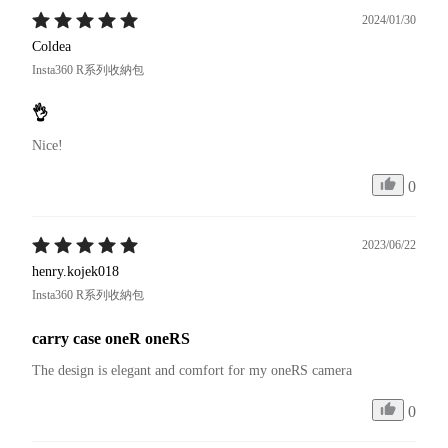
2024/01/30
Coldea
Insta360 R系列收納包
👌
Nice!
0
2023/06/22
henry.kojek018
Insta360 R系列收納包
carry case oneR oneRS
The design is elegant and comfort for my oneRS camera
0