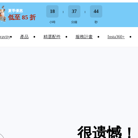
夏季優惠
18
37
43
低至 85 折
小時
分鐘
秒
ravity
產品
精選配件
服務計畫
Insta360+
很遗憾！