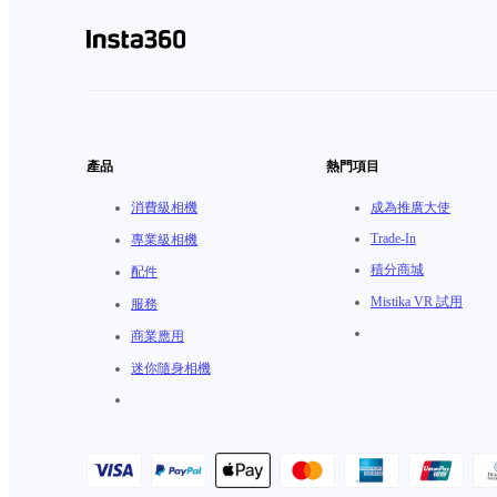
產品
熱門項目
消費級相機
成為推廣大使
Trade-In
專業級相機
積分商城
配件
Mistika VR 試用
服務
商業應用
迷你隨身相機