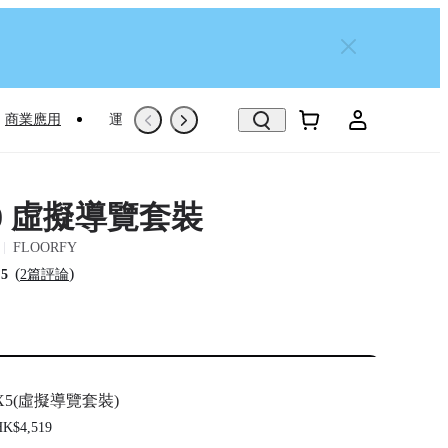
商業應用
運動專屬推薦
Trade-In
翻新機
360 虛擬導覽套裝
FLOORFY
(
)
.5
2篇評論
X5(虛擬導覽套裝)
K$4,519