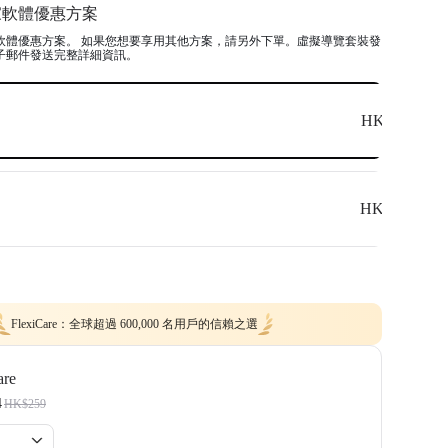
ta360 X3、1x 114cm 隱形自拍棒 和 1x 戶外三腳架。
家軟體優惠方案
包括：Floorfy、Realsee、Kuula、3DVista、GoThru、OpenSpace 和
y。
軟體優惠方案。 如果您想要享用其他方案，請另外下單。虛擬導覽套裝發
子郵件發送完整詳細資訊。
HK$0
HK$0
FlexiCare：全球超過 600,000 名用戶的信賴之選
are
4
HK$259