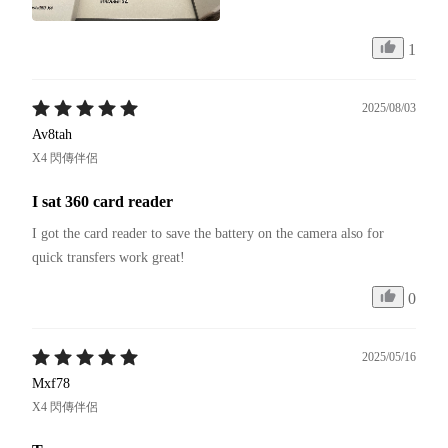
1
2025/08/03
Av8tah
X4 閃傳伴侶
I sat 360 card reader
I got the card reader to save the battery on the camera also for 
quick transfers work great! 
0
2025/05/16
Mxf78
X4 閃傳伴侶