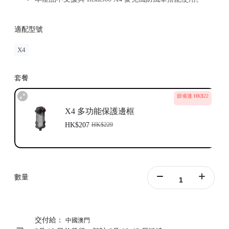
適配型號
X4
套餐
節省達 HK$22
X4 多功能保護邊框
HK$207
HK$229
數量
交付給：
中國澳門