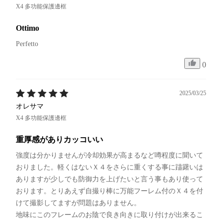
X4 多功能保護邊框
Ottimo
Perfetto 
0
2025/03/25
オレサマ
X4 多功能保護邊框
重厚感がありカッコいい
強度は分かりませんが冷却効果が高まるなど噂程度に聞いて
おりました。軽くはないＸ４をさらに重くする事に躊躇いは
ありますが少しでも防御力を上げたいと言う事もあり使って
おります。とりあえず自撮り棒に万能フーレム付のＸ４を付
けて撮影してますが問題はありません。

地味にこのフレームのお陰で良き向きに取り付けが出来るこ