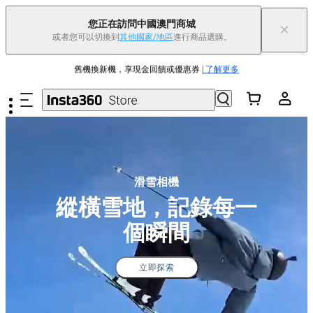
您正在訪問中國澳門商城
×
或者您可以切換到
其他國家/地區
進行商品選購。
Insta360 Luna Ultra |
現已上市
| 免運費
跳至主要內容
舊機換新機，享現金回饋或優惠券
|
了解更多
滑雪相機
縱橫雪地，記錄每一
個瞬間
立即探索