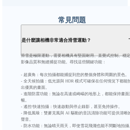
常見問題
是什麼讓相機非常適合滑雪運動？
滑雪是極限運動，需要相機具有堅固耐用、直覺式控制、穩
影像品質和無縫捕捉功能。尋找這些關鍵功能：

- 超廣角：每次拍攝都能捕捉到您的整個身體和周圍的景色。

- 全天候拍攝：低光源與 HDR 模式可確保在任何情況下都能
出優異的畫面。

- 進階防震功能：無論在高速或崎嶇的地形上，都能保持畫面
暢。

- 遙控/快速拍攝：快速啟動與停止錄影，甚至免持操作。

- 降低風噪：雙麥克風與 AI 驅動的音訊清除功能可提供清晰
聲音。

- 防水功能：無論晴天雨天，即使雪花飛濺也能不間斷地拍攝。