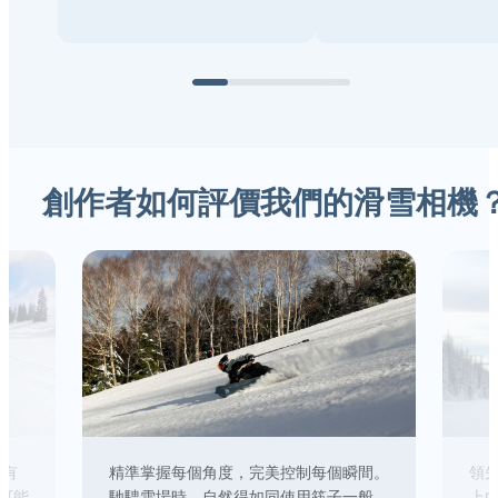
創作者如何評價我們的滑雪相機
 有
精準掌握每個角度，完美控制每個瞬間。
領先
可能
馳騁雪場時，自然得如同使用筷子一般。
上內建