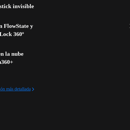
stick invisible
n FlowState y 
Lock 360º
n la nube 
a360+
ón más detallada