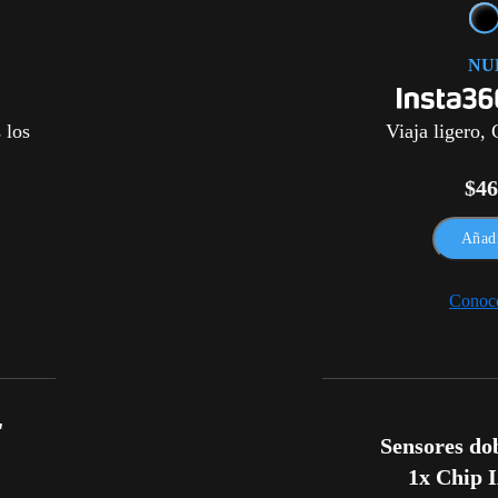
NU
 los
Viaja ligero,
$46
Añadi
Conoc


Sensores dobl
1x Chip 