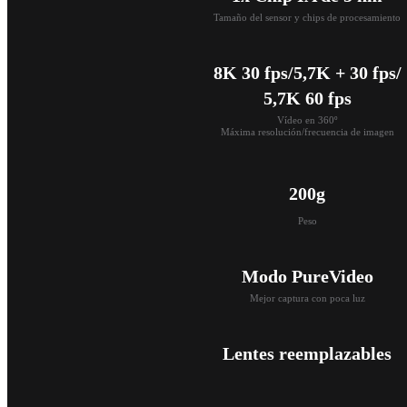
Tamaño del sensor y chips de procesamiento
8K 30 fps/5,7K + 30 fps/

5,7K 60 fps
Vídeo en 360º

Máxima resolución/frecuencia de imagen
200g
Peso
Modo PureVideo
Mejor captura con poca luz
Lentes reemplazables