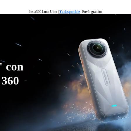
Insta360 Luna Ultra |
Ya disponible
| Envío gratuito
Insta360 Luna Ultra |
Ya disponible
| Envío gratuito
ductos
Accesorios
Servicios
Insta360+
Empresa
 con 
 360