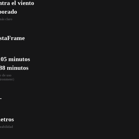
tra el viento 
porado
ás claro
staFrame
05 minutos

88 minutos
 de uso

vironment）
-
etros
abilidad