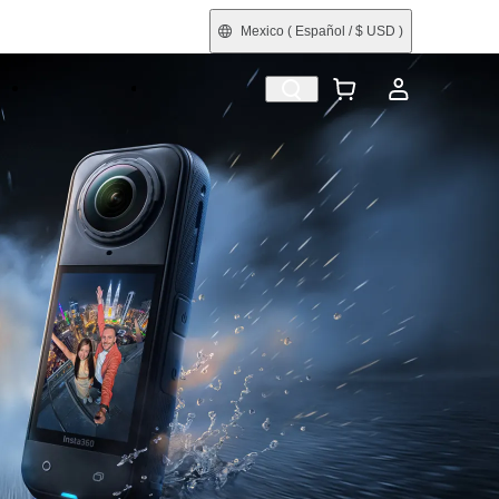
Mexico
( Español / $ USD )
Categorías
Reacondicionada