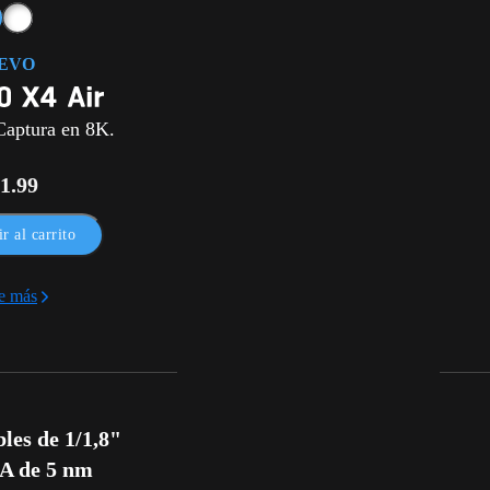
EVO
 Captura en 8K.
1.99
r al carrito
e más
es de 1/1,8"

IA de 5 nm