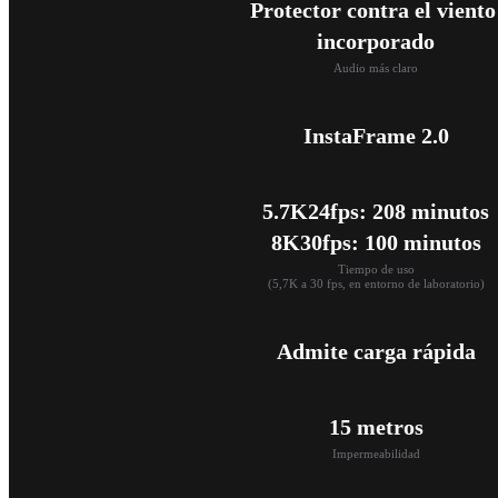
Protector contra el viento 
incorporado
Audio más claro
InstaFrame 2.0
5.7K24fps: 208 minutos

8K30fps: 100 minutos
Tiempo de uso

(5,7K a 30 fps, en entorno de laboratorio)
Admite carga rápida
15 metros
Impermeabilidad