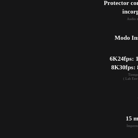
Protector con
incor
Audio m
Modo In
6K24fps: 1
8K30fps: 
Tiempo
( Lab En
15 m
Imperme