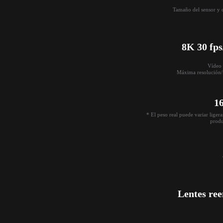
Tamaño del sensor y 
8K 30 fps
Vídeo e
Máxima resolución/
1
* El peso real puede variar liger
produ
Lentes re