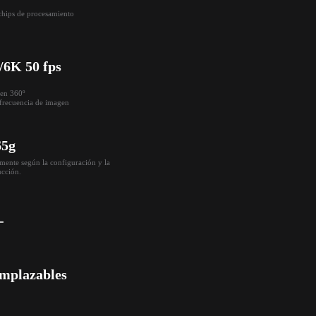
chips de procesamiento
/6K 50 fps
n 360º

frecuencia de imagen
65g
amente según la configuración y la 
cción.
-
emplazables