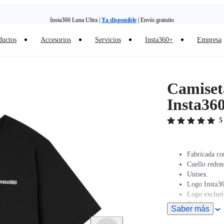
Insta360 Luna Ultra |
Ya disponible
| Envío gratuito
ductos
Accesorios
Servicios
Insta360+
Empresa
Insta360 Luna Ultra |
Ya disponible
| Envío gratuito
Camiseta
Insta36
5
Fabricada co
Cuello redon
Unisex.
Logo Insta36
Logo exclusi
Por favor, re
Saber más