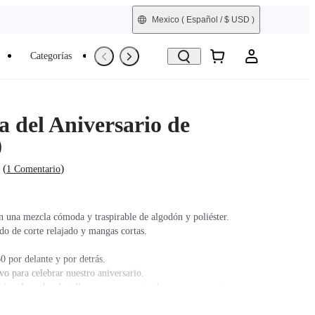
Mexico
( Español / $ USD )
Categorías
Reacondicionada
 del Aniversario de
0
(
)
1 Comentario
n una mezcla cómoda y traspirable de algodón y poliéster.
do de corte relajado y mangas cortas.
0 por delante y por detrás.
vo para celebrar nuestro aniversario.
visa el cuadro de tallas para asegurarte de que compras la correcta.