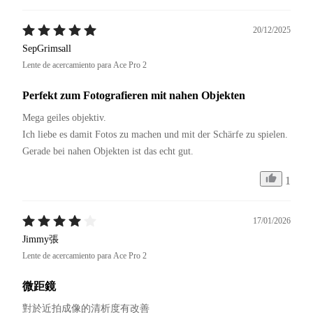
20/12/2025
SepGrimsall
Lente de acercamiento para Ace Pro 2
Perfekt zum Fotografieren mit nahen Objekten
Mega geiles objektiv.

Ich liebe es damit Fotos zu machen und mit der Schärfe zu spielen.

Gerade bei nahen Objekten ist das echt gut.
1
17/01/2026
Jimmy張
Lente de acercamiento para Ace Pro 2
微距鏡
對於近拍成像的清析度有改善